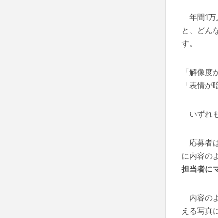
年間1万
と、どん
す。
「解像度
「表情が
いずれも
応募者は
に内容の
担当者に
内容のよ
える写真