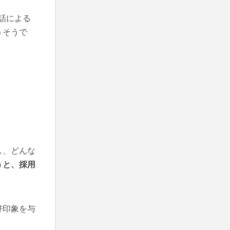
話による
うそうで
。
し、どんな
うと、採用
好印象を与