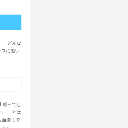
。 どんな
ナスに働い
上経ってし
す。 とは
も面接まで
ましょう。