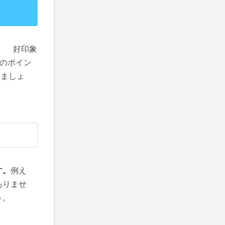
。 好印象
のポイン
きましょ
す。
例え
ありませ
う。