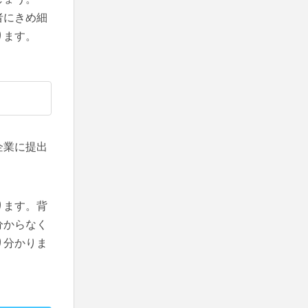
者にきめ細
ります。
企業に提出
ります。背
分からなく
り分かりま