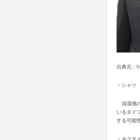
出典元：
h
・シャツ
清潔感の
いるタイ
する可能
・ネクタ