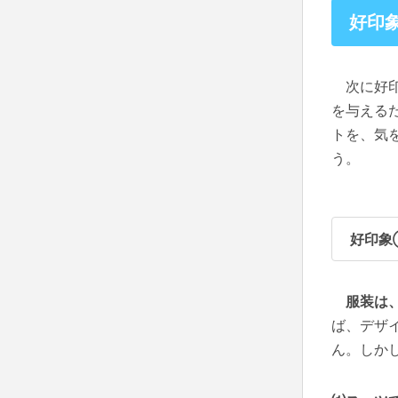
好印
次に好印
を与える
トを、気
う。
好印象
服装は
ば、デザ
ん。しか