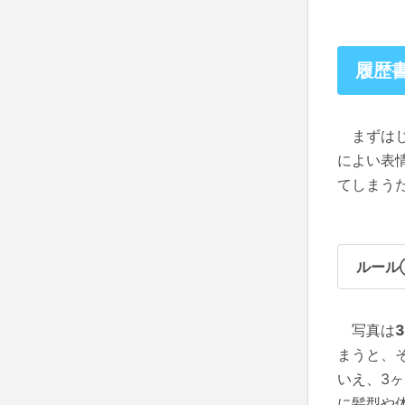
履歴
まずはじ
によい表
てしまう
ルール
写真は
まうと、
いえ、3
に髪型や