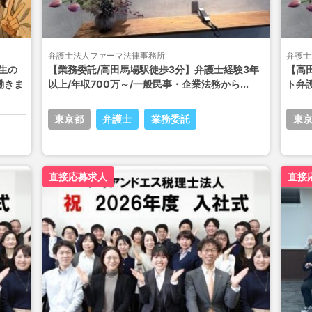
弁護士法人ファーマ法律事務所
弁護士
生の
【業務委託/高田馬場駅徒歩3分】弁護士経験3年
【高
働きま
以上/年収700万～/一般民事・企業法務から...
ト弁
東京都
弁護士
業務委託
東
直接応募求人
直接