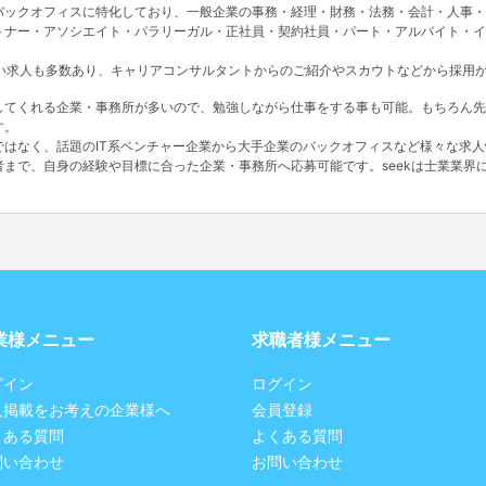
バックオフィスに特化しており、一般企業の事務・経理・財務・法務・会計・人事・
トナー・アソシエイト・パラリーガル・正社員・契約社員・パート・アルバイト・イ
ない求人も多数あり、キャリアコンサルタントからのご紹介やスカウトなどから採用
してくれる企業・事務所が多いので、勉強しながら仕事をする事も可能。もちろん先
す。
ではなく、話題のIT系ベンチャー企業から大手企業のバックオフィスなど様々な求
者まで、自身の経験や目標に合った企業・事務所へ応募可能です。seekは士業業界
業様メニュー
求職者様メニュー
グイン
ログイン
人掲載をお考えの企業様へ
会員登録
くある質問
よくある質問
問い合わせ
お問い合わせ