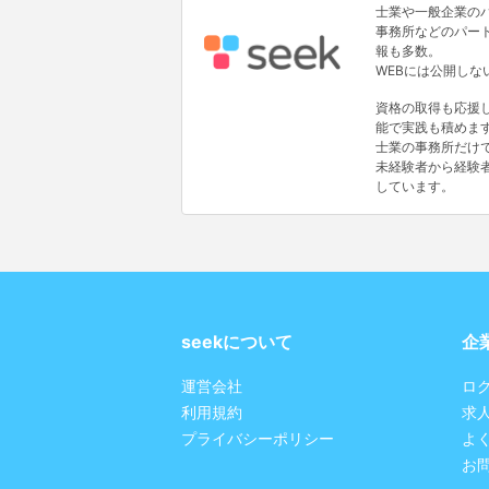
士業や一般企業の
事務所などのパー
報も多数。
WEBには公開し
資格の取得も応援
能で実践も積めま
士業の事務所だけ
未経験者から経験
しています。
seekについて
企
運営会社
ロ
利用規約
求
プライバシーポリシー
よ
お