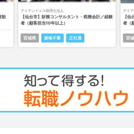
アイアンドエス税理士法人
アイア
者歓
【仙台市】財務コンサルタント・税務会計／経験
【仙
者（顧客担当10年以上）
者（
宮城県
資格不要
正社員
宮