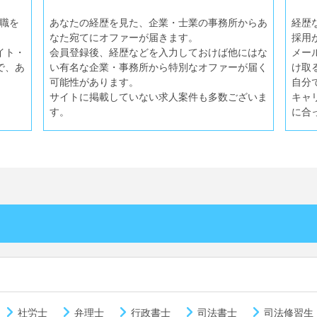
就職を
あなたの経歴を見た、企業・士業の事務所からあ
経歴
なた宛てにオファーが届きます。
採用
イト・
会員登録後、経歴などを入力しておけば他にはな
メー
で、あ
い有名な企業・事務所から特別なオファーが届く
け取
可能性があります。
自分
サイトに掲載していない求人案件も多数ございま
キャ
す。
に合
社労士
弁理士
行政書士
司法書士
司法修習生