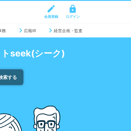
会員登録
ログイン
事務
広報IR
経営企画・監査
eek(シーク)
検索する