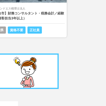
ンドエス税理士法人
台市】財務コンサルタント・税務会計／経験
顧客担当3年以上）
城県
資格不要
正社員