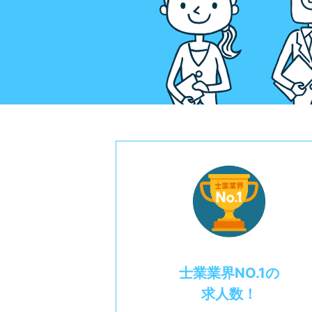
士業業界NO.1の
求人数！