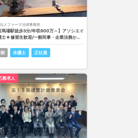
法人ファーマ法律事務所
田馬場駅徒歩3分/年収600万～】アソシエイ
護士★修習生歓迎/一般民事・企業法務か...
京都
弁護士
正社員
応募求人