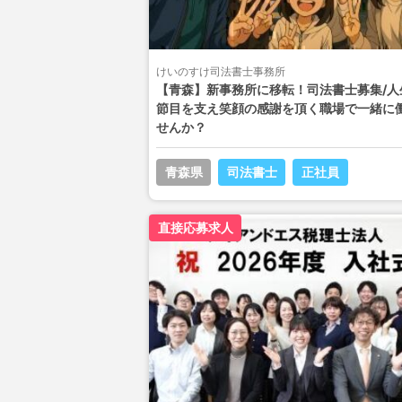
けいのすけ司法書士事務所
【青森】新事務所に移転！司法書士募集/人
節目を支え笑顔の感謝を頂く職場で一緒に
せんか？
青森県
司法書士
正社員
直接応募求人