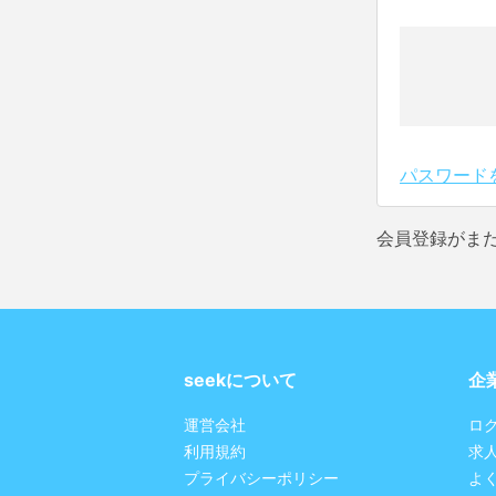
パスワード
会員登録がま
seekについて
企
運営会社
ロ
利用規約
求
プライバシーポリシー
よ