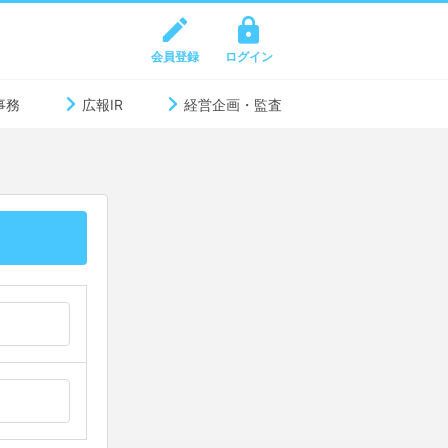
会員登録
ログイン
事務
広報IR
経営企画・監査