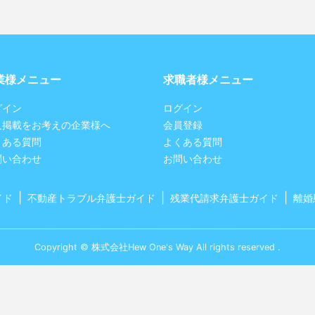
業様メニュー
求職者様メニュー
グイン
ログイン
人掲載をお考えの企業様へ
会員登録
くある質問
よくある質問
問い合わせ
お問い合わせ
イド
不動産トラブル弁護士ガイド
残業代請求弁護士ガイド
離婚
Copyright © 株式会社Hew One's Way All rights reserved .