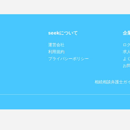
seekについて
企
運営会社
ロ
利用規約
求
プライバシーポリシー
よ
お
相続相談弁護士ガ