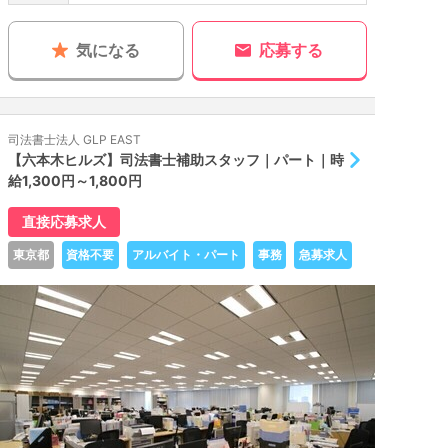
気になる
応募する
司法書士法人 GLP EAST
【六本木ヒルズ】司法書士補助スタッフ｜パート｜時
給1,300円～1,800円
直接応募求人
東京都
資格不要
アルバイト・パート
事務
急募求人