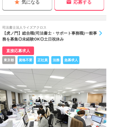
気になる
応募する
司法書士法人ライズアクロス
【虎ノ門】総合職(司法書士・サポート事務職)一般事
務を募集◎未経験OK◎土日祝休み
直接応募求人
東京都
資格不要
正社員
法務
急募求人