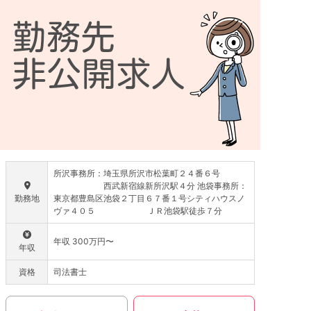
所沢事務所：埼玉県所沢市松葉町２４番６号
西武新宿線新所沢駅４分 池袋事務所：
勤務地
東京都豊島区池袋２丁目６７番１号シティハウスノ
ヴァ４０５ ＪＲ池袋駅徒歩７分
年収 300万円〜
年収
資格
司法書士