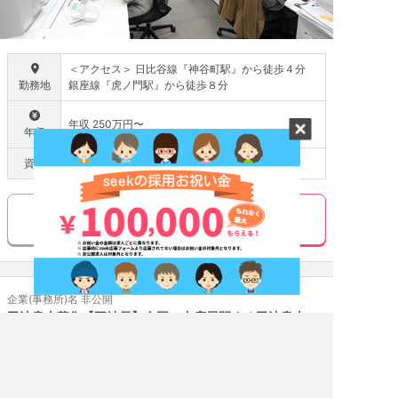
＜アクセス＞ 日比谷線『神谷町駅』から徒歩４分
勤務地
銀座線『虎ノ門駅』から徒歩８分
年収 250万円〜
年収
資格
資格不要
気になる
応募する
企業(事務所)名 非公開
司法書士募集【正社員】全国に支店展開する司法書士
法人【東京・札幌・高知・愛媛・岡山・広島・熊本・
名古屋】
エージェント求人