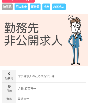
埼玉県
司法書士
正社員
法務
急募求人
非公開求人のため住所非公開
勤務地
月給 27万円〜
月給
資格
司法書士