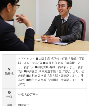
＜アクセス＞ ■大阪支店 地下鉄谷町線「谷町九丁目
駅」より、徒歩1分 ■東京支店 各線「新宿駅」よ
り、徒歩6分 ■福岡支店 各線「福岡駅」より、徒歩
2分 ■神戸支店 JR東海道本線「三ノ宮駅」より、徒
勤務地
歩5分 ■京都支店 各線「烏丸駅・四条駅」より、徒
歩2分 ■梅田支店 各線「梅田駅・大阪駅」より、徒
歩2分
年収 720万円〜
年収
資格
司法書士