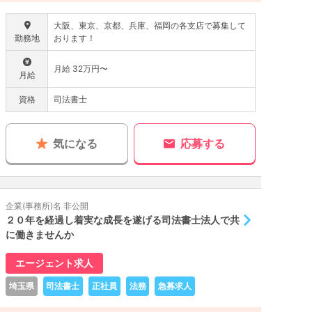
大阪、東京、京都、兵庫、福岡の各支店で募集して
勤務地
おります！
月給 32万円〜
月給
資格
司法書士
気になる
応募する
企業(事務所)名 非公開
２０年を経過し着実な成長を遂げる司法書士法人で共
に働きませんか
エージェント求人
埼玉県
司法書士
正社員
法務
急募求人