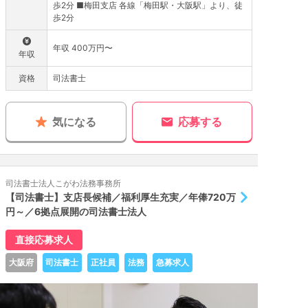
歩2分 ■梅田支店 各線「梅田駅・大阪駅」より、徒
歩2分
年収 400万円〜
年収
資格
司法書士
気になる
応募する
司法書士法人こがわ法務事務所
【司法書士】支店長候補／福利厚生充実／年俸720万
円～／6拠点展開の司法書士法人
直接応募求人
大阪府
司法書士
正社員
法務
急募求人