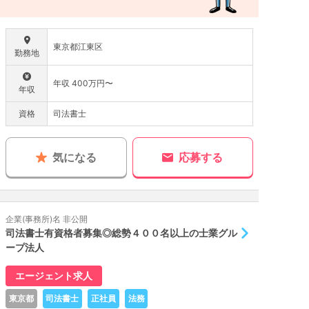
東京都江東区
勤務地
年収 400万円〜
年収
資格
司法書士
気になる
応募する
企業(事務所)名 非公開
司法書士有資格者募集◎総勢４００名以上の士業グル
ープ法人
エージェント求人
東京都
司法書士
正社員
法務