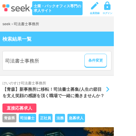
士業・バックオフィス専門の
求人サイト
会員登録
ログイン
seek
›
司法書士事務所
検索結果一覧
司法書士事務所
条件変更
けいのすけ司法書士事務所
【青森】新事務所に移転！司法書士募集/人生の節目
を支え笑顔の感謝を頂く職場で一緒に働きませんか？
直接応募求人
青森県
司法書士
正社員
法務
急募求人