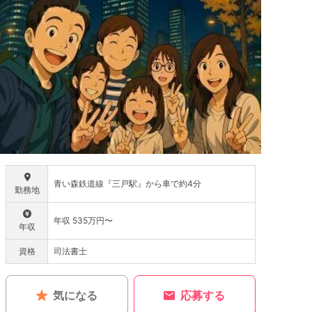
青い森鉄道線『三戸駅』から車で約4分
勤務地
年収 535万円〜
年収
資格
司法書士
気になる
応募する