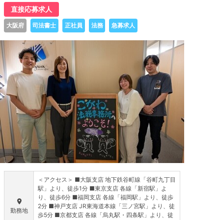
直接応募求人
大阪府
司法書士
正社員
法務
急募求人
＜アクセス＞ ■大阪支店 地下鉄谷町線「谷町九丁目
駅」より、徒歩1分 ■東京支店 各線「新宿駅」よ
り、徒歩6分 ■福岡支店 各線「福岡駅」より、徒歩
2分 ■神戸支店 JR東海道本線「三ノ宮駅」より、徒
勤務地
歩5分 ■京都支店 各線「烏丸駅・四条駅」より、徒