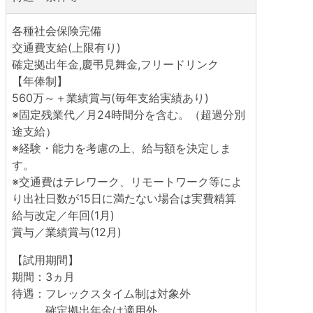
各種社会保険完備
交通費支給(上限有り)
確定拠出年金,慶弔見舞金,フリードリンク
【年俸制】
560万～＋業績賞与(毎年支給実績あり)
※固定残業代／月24時間分を含む。（超過分別
途支給）
※経験・能力を考慮の上、給与額を決定しま
す。
※交通費はテレワーク、リモートワーク等によ
り出社日数が15日に満たない場合は実費精算
給与改定／年回(1月)
賞与／業績賞与(12月)
【試用期間】
期間：3ヵ月
待遇：フレックスタイム制は対象外
確定拠出年金は適用外