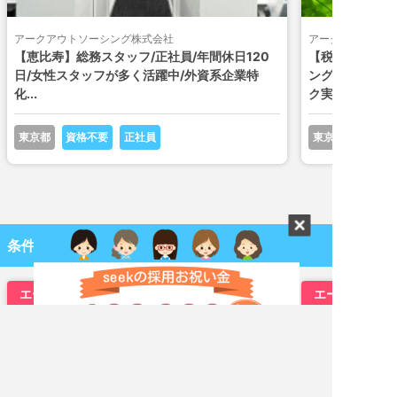
アークアウトソーシング株式会社
アークアウトソー
【恵比寿】総務スタッフ/正社員/年間休日120
【税務】【正社
日/女性スタッフが多く活躍中/外資系企業特
ング事業の税務
化...
ク実...
東京都
資格不要
正社員
東京都
条件の近い求人
エージェント求人
エージェント