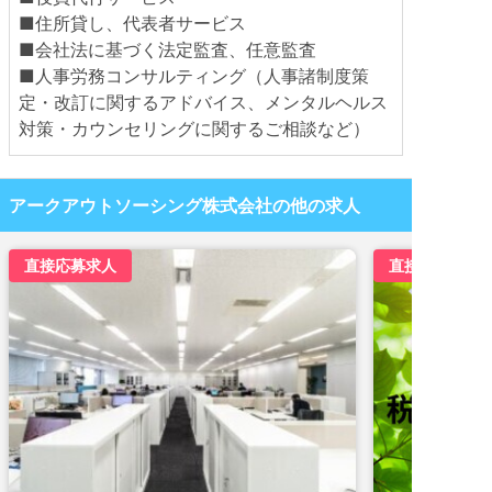
■住所貸し、代表者サービス
■会社法に基づく法定監査、任意監査
■人事労務コンサルティング（人事諸制度策
定・改訂に関するアドバイス、メンタルヘルス
対策・カウンセリングに関するご相談など）
アークアウトソーシング株式会社の他の求人
直接応募求人
直接応募求人